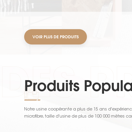
VOIR PLUS DE PRODUITS
DES P
Produits Popula
Notre usine coopérante a plus de 15 ans d'expérienc
microfibre, taille d'usine de plus de 100 000 mètres c
microfibre avancée, deux lignes de production d'imp
de revêtement PU, avec une capacité de production d