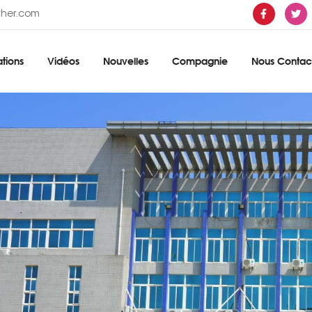
ther.com
tions
Vidéos
Nouvelles
Compagnie
Nous Contac