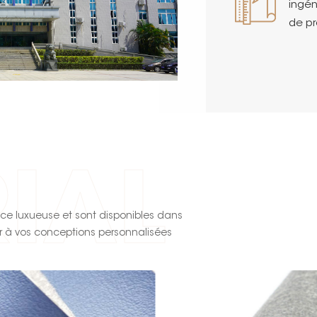
avec
ingén
mètre
de pr
stan
IAL
nce luxueuse et sont disponibles dans
er à vos conceptions personnalisées
 % plus léger que le