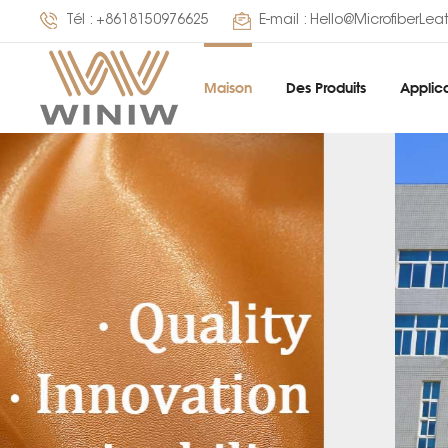
Tél :
+8618150976625
E-mail :
Hello@MicrofiberLea
Maison
Des Produits
Applica