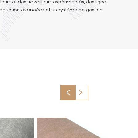
 une capacité de production de
ieurs et des travailleurs expérimentés, des lignes
s par an.
oduction avancées et un système de gestion
dard.