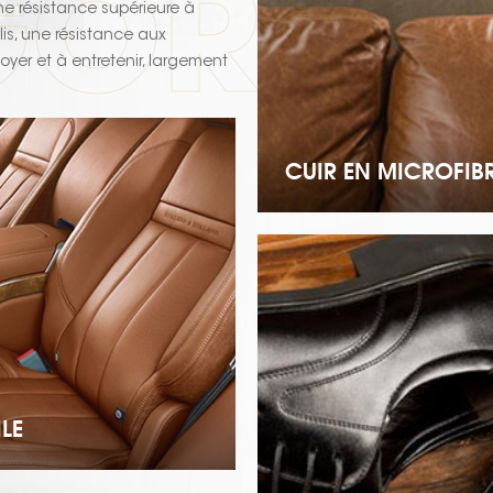
ORIES
une résistance supérieure à
is, une résistance aux
toyer et à entretenir, largement
es chaussures, les sacs, la
CUIR EN MICROFIB
LE