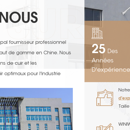
SUR
 NOUS
cipal fournisseur professionnel
25
Des
 haut de gamme en Chine. Nous
Années
s de cuir et les
D'expérience
 optimaux pour l'industrie
e;s, les chaussures, les sacs,
Notre
 domaines.
d'exp
Taill
carré
avanc
WINI