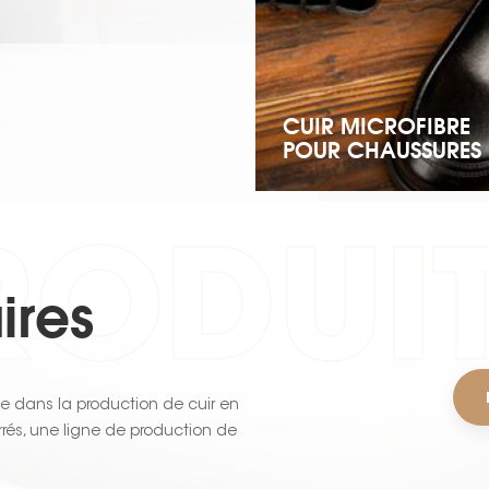
CUIR MICROFIBRE
POUR CHAUSSURES
RODUI
ires
e dans la production de cuir en
arrés, une ligne de production de
régnation, deux lignes de production
e 6 millions de mètres par an.