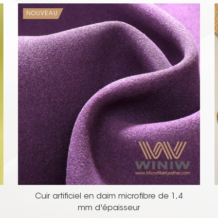
NOUVEAU
Cuir artificiel en daim microfibre de 1,4
mm d'épaisseur