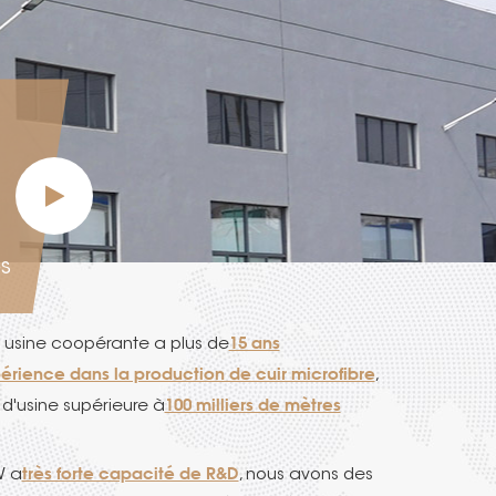
s
15 ans
 usine coopérante a plus de
érience dans la production de cuir microfibre
,
100 milliers de mètres
e d'usine supérieure à
s,
une ligne de production de microfibre
ée, deux lignes de production d'imprégnation,
très forte capacité de R&D
W a
, nous avons des
6 millions de