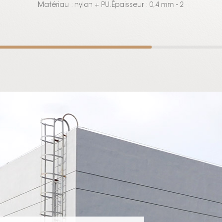
Matériau : nylon + PU.Épaisseur : 0,4 mm - 2
mm.Largeur : 54".Couleur : noir, beige, gris,
marron, vin, camel, beige, cannelle, rouge, vert,
toutes les couleurs disponibles.