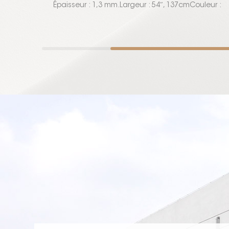
Épaisseur : 1,3 mm.Largeur : 54″, 137cmCouleur :
noir, blanc, marron, beige, rouge, rose, couleurs
personnalisées.Conditionnement : en
rouleauxLargeur 1,37 mètre.MOQ : 300 mètres.