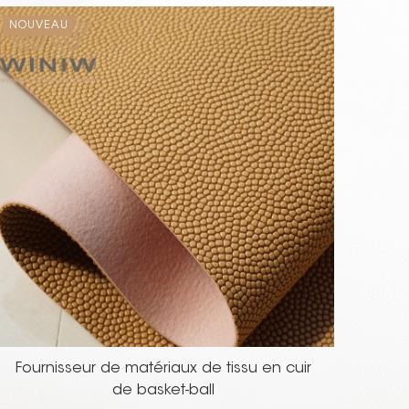
NOUVEAU
NOU
HOT
Fournisseur de matériaux de tissu en cuir
Cui
de basket-ball
d