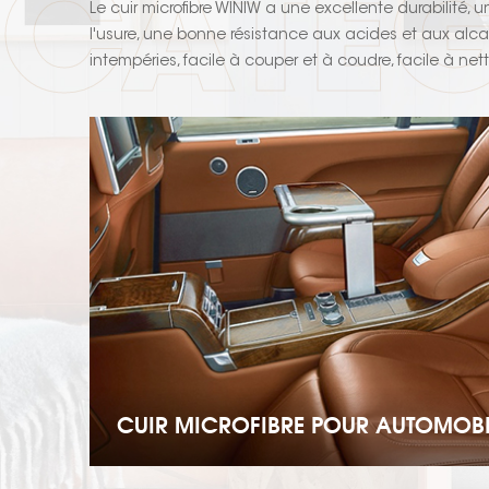
CATÉG
Le cuir microfibre WINIW a une excellente durabilité, 
l'usure, une bonne résistance aux acides et aux alcal
intempéries, facile à couper et à coudre, facile à net
utilisé pour l'automobile, le rembourrage de canapé, l
maroquinerie, les vêtements, gants, etc...
CUIR MICROFIBRE POUR AUTOMOBI