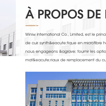
À PROPOS DE
Winiw International Co., Limited, est le prin
de cuir synth&eacute;tique en microfibre
nous engageons &agrave; fournir les option
mat&eacute;riaux de remplacement du cuir
automobile, le rembourrage de canap&eacut
les v&ecirc;tements, les sports et d'autres