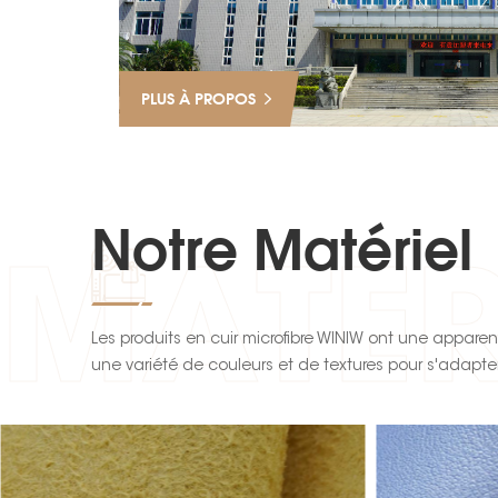
PLUS À PROPOS
Notre Matériel
MATER
Les produits en cuir microfibre WINIW ont une appare
une variété de couleurs et de textures pour s'adapt
uniques. Le cuir microfibre WINIW est léger, jusqu'à 30