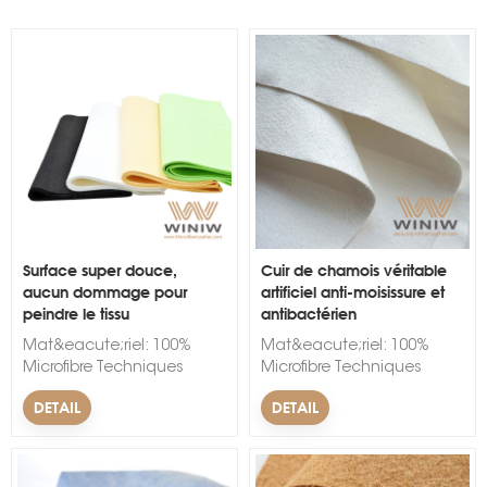
s
Surface super douce,
Cuir de chamois véritable
aucun dommage pour
artificiel anti-moisissure et
peindre le tissu
antibactérien
professionnel Chamois
Mat&eacute;riel: 100%
Mat&eacute;riel: 100%
Microfibre Techniques
Microfibre Techniques
d'accompagnement&nbsp;:
d'accompagnement&nbsp;:
DETAIL
DETAIL
Non-tiss&eacute; Largeur:
Non-tiss&eacute; Largeur:
150cm. &Eacute;paisseur:
150cm. &Eacute;paisseur:
1 mm. Couleur: Noir, Blanc,
1 mm. Couleur: Noir, Blanc,
Rouge, Bleu, Vert, Jaune,
Rouge, Bleu, Vert, Jaune,