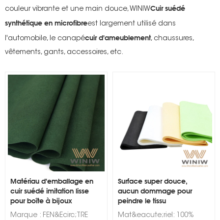
Cuir suédé
couleur vibrante et une main douce, WINIW
synthétique en microfibre
est largement utilisé dans
cuir d'ameublement
l'automobile, le canapé
, chaussures,
vêtements, gants, accessoires, etc.
s
Matériau d'emballage en
Surface super douce,
cuir suédé imitation lisse
aucun dommage pour
pour boîte à bijoux
peindre le tissu
professionnel Chamois
Marque : FEN&Ecirc;TRE
Mat&eacute;riel: 100%