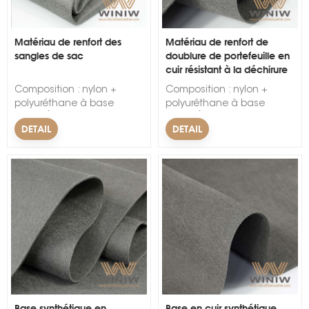
&eacute;cologique &nbsp;
&eacute;cologique &nbsp;
&nbsp;
&nbsp;
Matériau de renfort des
Matériau de renfort de
sangles de sac
doublure de portefeuille en
cuir résistant à la déchirure
Composition : nylon +
Composition : nylon +
polyuréthane à base
polyuréthane à base
d'eau.Épaisseur : 0,5 mm -
d'eau.Épaisseur : 0,5 mm -
DETAIL
DETAIL
2,2 mm.Couleur : gris
2,2 mm.Couleur : gris
foncé, blanc, peut être
foncé, blanc.Largeur :
personnalisé.Largeur :
140 cm ± 3 cm
140 cm ± 3 cm
Base synthétique en
Base en cuir synthétique