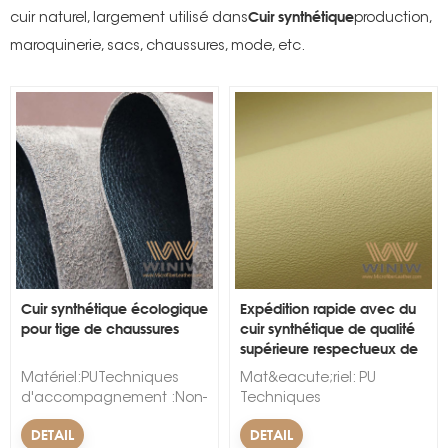
Cuir synthétique
cuir naturel, largement utilisé dans
production,
maroquinerie, sacs, chaussures, mode, etc.
s
Cuir synthétique écologique
Expédition rapide avec du
pour tige de chaussures
cuir synthétique de qualité
supérieure respectueux de
l'environnement pour le
Matériel:PUTechniques
Mat&eacute;riel: PU
rembourrage de meubles.
d'accompagnement :Non-
Techniques
tisséModèle:En
d'accompagnement&nbsp;:
DETAIL
DETAIL
reliefLargeur:54/55"Épaisseur:0.6mm-
Non-tiss&eacute;