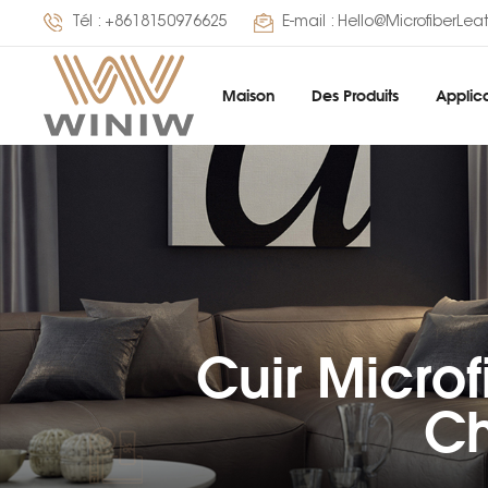
Tél :
+8618150976625
E-mail :
Hello@MicrofiberLea
Maison
Des Produits
Applica
Cuir Micro
Ch