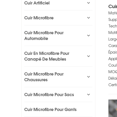
Cuir Artificiel
Cui
Maté
Cuir Microfibre
Suppo
Tech
Cuir Microfibre Pour
Moti
Automobile
Larg
Cara
Cuir En Microfibre Pour
Épai
Canapé De Meubles
Appl
Coul
MOQ 
Cuir Microfibre Pour
Chaussures
Délai
Cert
Cuir Microfibre Pour Sacs
Cuir Microfibre Pour Gants