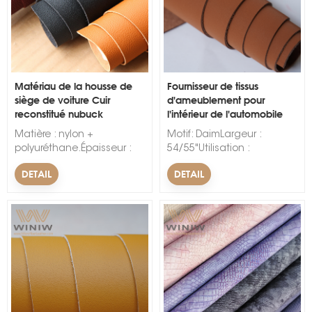
Matériau de la housse de
Fournisseur de tissus
siège de voiture Cuir
d'ameublement pour
reconstitué nubuck
l'intérieur de l'automobile
s
Matière : nylon +
Motif: DaimLargeur :
polyuréthane.Épaisseur :
54/55"Utilisation :
1,2 mm, 1,4 mm.Largeur :
décoration, chaise,
DETAIL
DETAIL
1,37 m.Couleur : noir, beige,
meuble, canapé, gants,
gris, marron, rouge, vin
siège auto, voiture,
rouge, toutes les couleurs
chaussures.Couleur:
disponibles.Emballage : en
acceptez
rouleaux, 40 mètres par
personnaliserDélai de
rouleau.
livraison : sous 15 à 25
jours.MOQ : 500 mètres