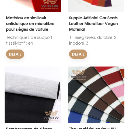
Matériau en similicuir
Supple Artificial Car Seats
antistatique en microfibre
Leather Microfiber Vegan
pour sièges de voiture
Material
Techniques de support :
1. Tr&egrave;s durable. 2.
tisséMotif : en
Inodore. 3.
reliefÉpaisseur : 1,2
R&eacute;sistant aux
DETAIL
DETAIL
mmLargeur : 52-54 pouces,
rides. &nbsp; &nbsp;
137-150 cm (52-63
pouces)Lieu d'origine :
Fujian, ChineNom de
marque: WINIWMOQ : 500
mètres&nbsp;
Rembourrage de sièges
Tissu matériel en faux PU