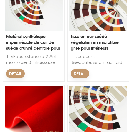
Matériel synthétique
Tissu en cuir suédé
imperméable de cuir de
végétalien en microfibre
suède d'unité centrale pour
grise pour intérieurs
s
des voitures
automobiles
1. &Eacute;tanche. 2. Anti-
1. Douceur. 2.
moisissure. 3. Infroissable.
R&eacute;sistant au froid.
&nbsp; &nbsp;
3. R&eacute;sistant au
DETAIL
DETAIL
vieillissement. &nbsp;
&nbsp;