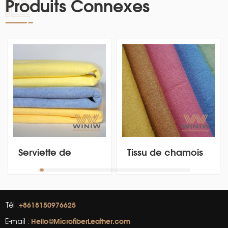
Produits Connexes
Serviette de
Tissu de chamois
chamois en
artificiel en
microfibre
microfibre pour
épaisse et non
automobile,
pelucheuse pour
toucher doux et
+8618150976625
Tél :
lavage de
délicat, élevé
Hello@MicrofiberLeather.com
E-mail :
véhicule