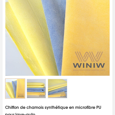
s
Chiffon de chamois synthétique en microfibre PU
pour lave-auto