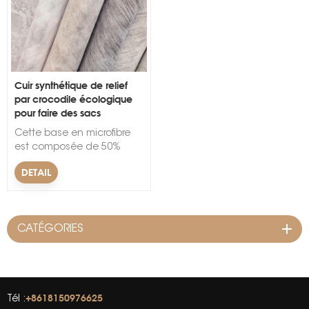
Cuir synthétique de relief
par crocodile écologique
pour faire des sacs
s
Cette base en microfibre
est composée de 50%
nylon + 50% PU, largement
DETAIL
utilisée dans l'entoilage,
base en cuir
synthétiqueLargeur : 54
poucesApplication : sacs,
CATÉGORIES
chaussures et vêtements.
canapé, siège auto
+8618150976625
Tél :