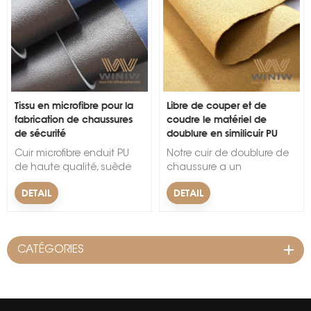
Tissu en microfibre pour la
Libre de couper et de
fabrication de chaussures
coudre le matériel de
s
de sécurité
doublure en similicuir PU
Cuir microfibre enduit PU
Notre cuir de doublure de
de haute qualité, suède
chaussure a un
synthétique microfibre et
allongement
DETAIL
DETAIL
autres motifs Tissu
mod&eacute;r&eacute; et
microfibre pour la
une bonne
fabrication de chaussures
uniformit&eacute;, ce qui
de sécurité.
le rend facile &agrave;
CATÉGORIES
couper et &agrave;
coudre. &nbsp; &nbsp;
&nbsp; D&eacute;tails
essentiels :
Mat&eacute;riel: Microfibre,