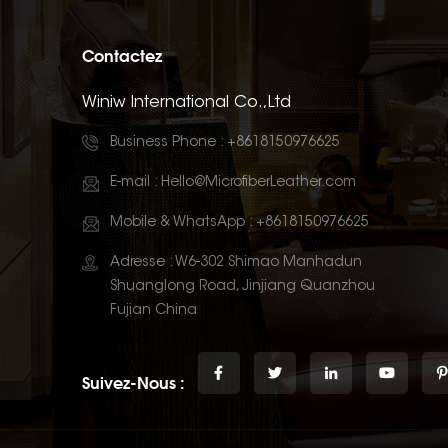
Contactez
Winiw International Co.,Ltd
Business Phone :
+8618150976625
E-mail :
Hello@MicrofiberLeather.com
Mobile & WhatsApp :
+8618150976625
Adresse : W6-302 Shimao Manhadun
Shuanglong Road, Jinjiang Quanzhou
Fujian China
Suivez-Nous :