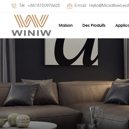
Tél :
+8618150976625
E-mail :
Hello@MicrofiberLea
Maison
Des Produits
Applica