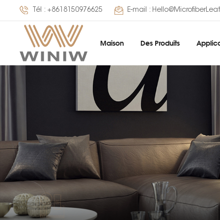
Tél :
+8618150976625
E-mail :
Hello@MicrofiberLea
Maison
Des Produits
Applica