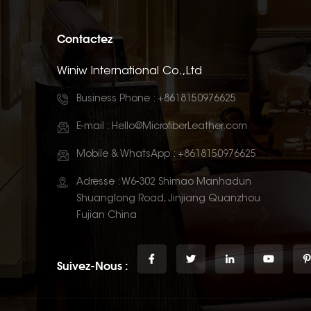
Contactez
Winiw International Co.,Ltd
Business Phone :
+8618150976625
E-mail :
Hello@MicrofiberLeather.com
Mobile & WhatsApp :
+8618150976625
Adresse : W6-302 Shimao Manhadun
Shuanglong Road, Jinjiang Quanzhou
Fujian China
Suivez-Nous :