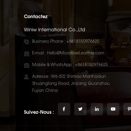
Contactez
Winiw International Co.,Ltd
Business Phone :
+8618150976625
E-mail :
Hello@MicrofiberLeather.com
Mobile & WhatsApp :
+8618150976625
Adresse : W6-302 Shimao Manhadun
Shuanglong Road, Jinjiang Quanzhou
Fujian China
Suivez-Nous :