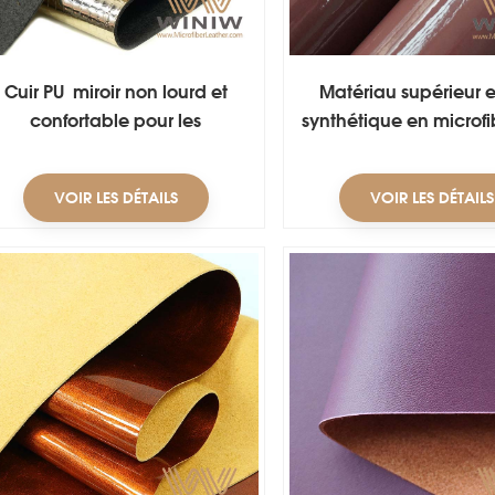
Cuir PU miroir non lourd et
Matériau supérieur e
confortable pour les
synthétique en microfib
chaussures Utilisation
dur pour fabriquer
chaussures
VOIR LES DÉTAILS
VOIR LES DÉTAILS