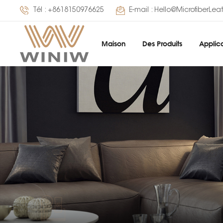
Tél :
+8618150976625
E-mail :
Hello@MicrofiberLea
Maison
Des Produits
Applica