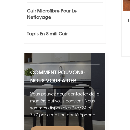
Cuir Microfibre Pour Le
Nettoyage
L
Tapis En Simili Cuir
COMMENT POUVONS-
NOUS VOUS AIDER
Vous pouvez nous contacter de la
manière qui vous convient. Nous
sommes disponibles 24h/24 et
7j/7 par e-mail ou par téléphone.