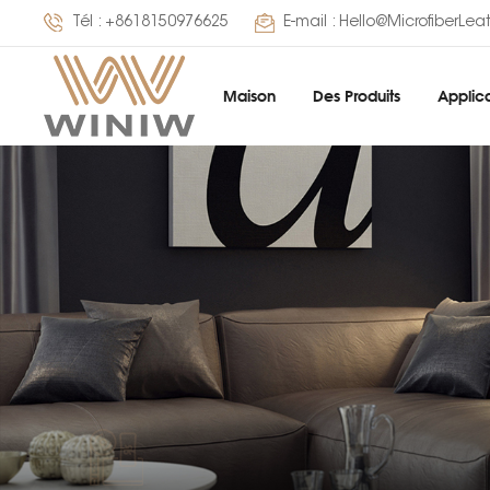
Tél :
+8618150976625
E-mail :
Hello@MicrofiberLea
Maison
Des Produits
Applica