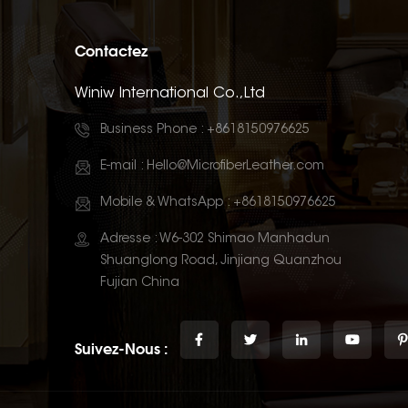
Contactez
Winiw International Co.,Ltd
Business Phone :
+8618150976625
E-mail :
Hello@MicrofiberLeather.com
Mobile & WhatsApp :
+8618150976625
Adresse : W6-302 Shimao Manhadun
Shuanglong Road, Jinjiang Quanzhou
Fujian China
Suivez-Nous :