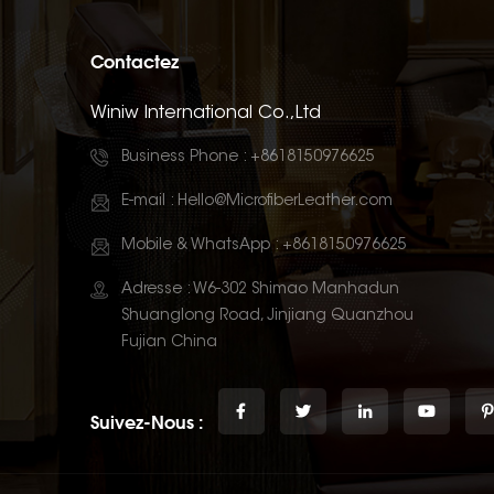
Contactez
Winiw International Co.,Ltd
Business Phone :
+8618150976625
E-mail :
Hello@MicrofiberLeather.com
Mobile & WhatsApp :
+8618150976625
Adresse : W6-302 Shimao Manhadun
Shuanglong Road, Jinjiang Quanzhou
Fujian China
Suivez-Nous :