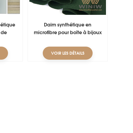
hétique
Daim synthétique en
 de
microfibre pour boîte à bijoux
d'alcali
et présentoir
VOIR LES DÉTAILS