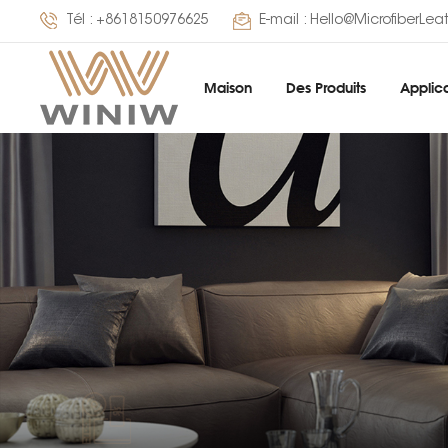
Tél :
+8618150976625
E-mail :
Hello@MicrofiberLea
Maison
Des Produits
Applica