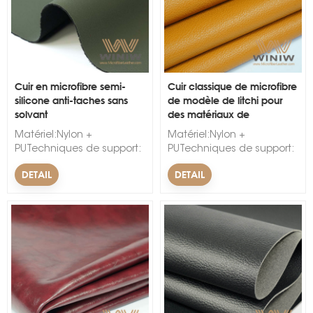
Cuir en microfibre semi-
Cuir classique de microfibre
silicone anti-taches sans
de modèle de litchi pour
solvant
des matériaux de
s
couverture de meubles
Matériel:Nylon +
Matériel:Nylon +
PUTechniques de support:
PUTechniques de support:
non tisséMotif :
non tisséMotif :
DETAIL
DETAIL
gaufré.Largeur : 54/55″,
gaufré.Largeur : 54/55″,
1,37 m ; 54″Utilisation :
1,37 m ; 54″Utilisation :
meuble,
meuble,
canapé.Caractéristique :
canapé.Caractéristique :
étanche, résistant à
étanche, résistant à
l'abrasion.Épaisseur :
l'abrasion.Épaisseur :
0,8 mm à 1,6 mm
0,8 mm à 1,6 mm