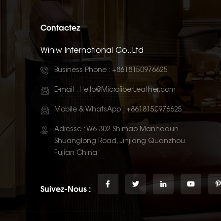
Contactez
Winiw International Co.,Ltd
Business Phone :
+8618150976625
E-mail :
Hello@MicrofiberLeather.com
Mobile & WhatsApp :
+8618150976625
Adresse : W6-302 Shimao Manhadun
Shuanglong Road, Jinjiang Quanzhou
Fujian China
Suivez-Nous :