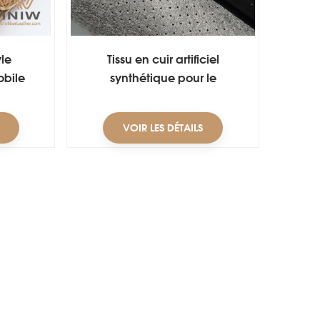
yle
Tissu en cuir artificiel
obile
synthétique pour le
rembourrage des housses de
siège
VOIR LES DÉTAILS