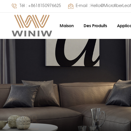
Tél :
+8618150976625
E-mail :
Hello@MicrofiberLea
Maison
Des Produits
Applica