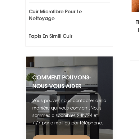
Cuir Microfibre Pour Le
Nettoyage
T
Tapis En Simili Cuir
COMMENT POUVONS-
NOUS VOUS AIDER
Vous pouvez nous contacter de la
manière qui vous convient. Nous
sommes disponibles 24h/24 et
7j/7 par e-mail ou par téléphone.