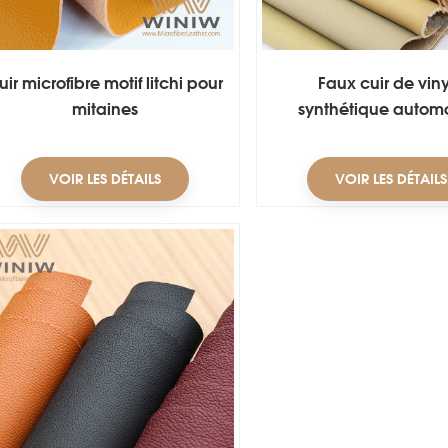
uir microfibre motif litchi pour
Faux cuir de vin
mitaines
synthétique autom
extérieur
VOIR LES DÉTAILS
VOIR LES DÉTAILS