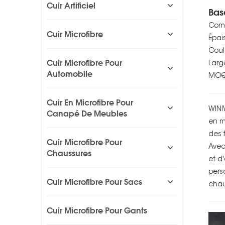
Cuir Artificiel
Bas
Comp
Cuir Microfibre
Épai
Coule
Cuir Microfibre Pour
Larg
Automobile
MOQ 
Cuir En Microfibre Pour
WINI
Canapé De Meubles
en m
des 
Cuir Microfibre Pour
Avec
Chaussures
et d
pers
Cuir Microfibre Pour Sacs
chau
Cuir Microfibre Pour Gants