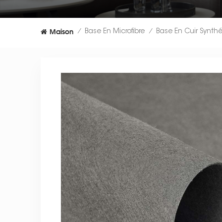
Maison
Base En Microfibre
/
/