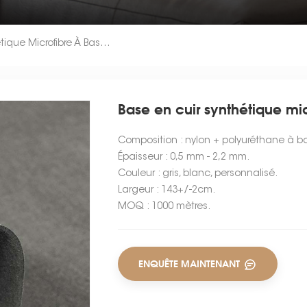
Base En Cuir Synthétique Microfibre À Base D'eau
Base en cuir synthétique mi
Composition : nylon + polyuréthane à b
Épaisseur : 0,5 mm - 2,2 mm.
Couleur : gris, blanc, personnalisé.
Largeur : 143+/-2cm.
MOQ : 1000 mètres.
ENQUÊTE MAINTENANT