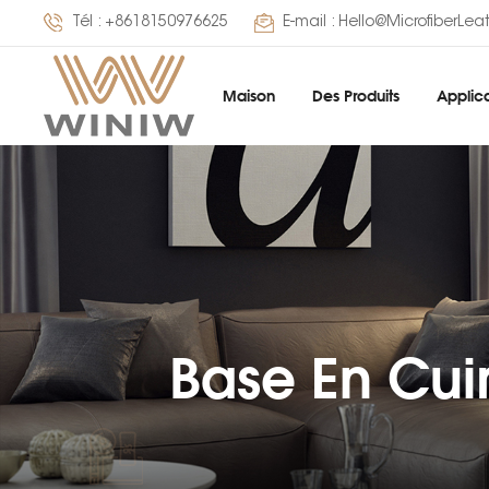
Tél :
+8618150976625
E-mail :
Hello@MicrofiberLea
Maison
Des Produits
Applica
Base En Cui