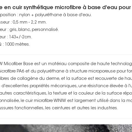
e en cuir synthétique microfibre à base d'eau
pour 
osition : nylon + polyuréthane à base d'eau.
sseur : 0,5 mm - 2,2 mm.
ur : gris, blanc, personnalisé.
eur : 143+/-2cm.
: 1000 mètres.
W Micofiber Base est un matériau composite de haute technologie f
icrofibre PA6 et du polyuréthane à structure microporeuse pour for
fibres de collagène du derme, et la surface est recouverte de h
 d'excellentes propriétés mécaniques, une résistance élevée à l'u
'autres caractéristiques, la texture et la couleur de la surface r
onnalisée, le cuir microfibre WINIW est largement utilisé dans la m
ssures fonctionnelles, les ceintures et autres les industries.