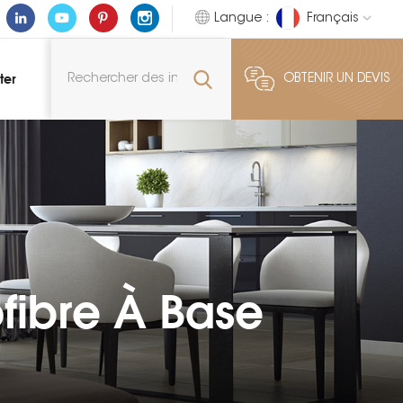
Langue :
Français
ter
OBTENIR UN DEVIS
fibre À Base