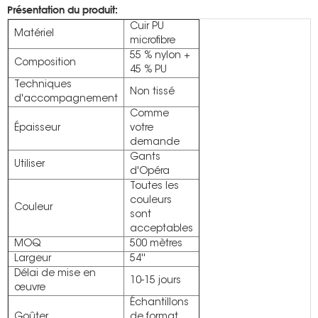
Présentation du produit:
Cuir PU
Matériel
microfibre
55 % nylon +
Composition
45 % PU
Techniques
Non tissé
d'accompagnement
Comme
Épaisseur
votre
demande
Gants
Utiliser
d'Opéra
Toutes les
couleurs
Couleur
sont
acceptables
MOQ
500 mètres
Largeur
54''
Délai de mise en
10-15 jours
œuvre
Échantillons
Goûter
de format