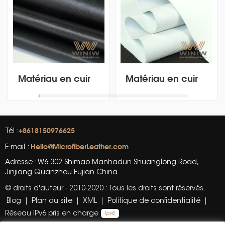
Matériau en cuir
Matériau en cuir
de vinyle PU
de vinyle PU
microfibre texturé
microfibre texturé
pour housses de
pour housses de
siège de voiture
siège de voiture
+8618150976625
Tél :
Hello@MicrofiberLeather.com
E-mail :
Adresse : W6-302 Shimao Manhadun Shuanglong Road,
Jinjiang Quanzhou Fujian China
© droits d'auteur - 2010-2020 : Tous les droits sont réservés.
Blog
|
Plan du site
|
XML
|
Politique de confidentialité
|
Réseau IPv6 pris en charge