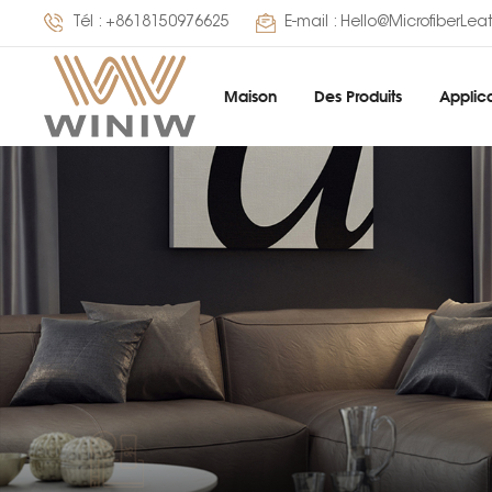
Tél :
+8618150976625
E-mail :
Hello@MicrofiberLea
Maison
Des Produits
Applica