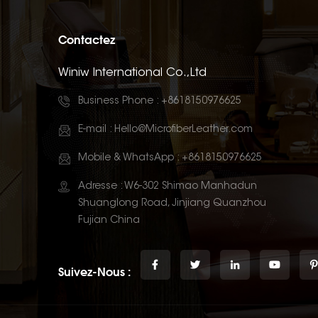
Contactez
Winiw International Co.,Ltd
Business Phone :
+8618150976625
E-mail :
Hello@MicrofiberLeather.com
Mobile & WhatsApp :
+8618150976625
Adresse : W6-302 Shimao Manhadun
Shuanglong Road, Jinjiang Quanzhou
Fujian China
Suivez-Nous :