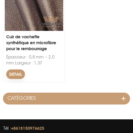
Cuir de vachette
synthétique en microfibre
pour le rembourrage
s
Épaisseur : 0,8 mm – 2,0
mm.Largeur : 1,37
m.Couleur : noir, blanc, gris,
DETAIL
marron, toutes les couleurs
disponibles.Propriétés
spéciales : nous pouvons
rendre étanche, résistant à
CATÉGORIES
l'huile, etc.Emballage :
emballage en rouleau,
30/50 mètres par rouleau.
+8618150976625
Tél :