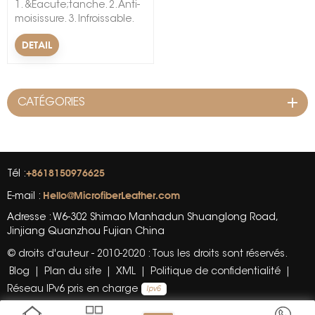
1. &Eacute;tanche. 2. Anti-
moisissure. 3. Infroissable.
&nbsp; &nbsp;
DETAIL
CATÉGORIES
+8618150976625
Tél :
Hello@MicrofiberLeather.com
E-mail :
Adresse : W6-302 Shimao Manhadun Shuanglong Road,
Jinjiang Quanzhou Fujian China
© droits d'auteur - 2010-2020 : Tous les droits sont réservés.
Blog
|
Plan du site
|
XML
|
Politique de confidentialité
|
Réseau IPv6 pris en charge