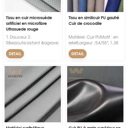
Tissu en cuir microsuède
Tissu en similicuir PU gaufré
artificiel en microfibre
Cuir de crocodile
Ultrasuede rouge
1. Douceur. 2.
Matériel: Cuir PUMotif : en
R&eacute;sistant &agrave;
reliefLargeur : 54/55", 1,38
l'abrasion. 3. Fonction
mUtilisé dans : ceintures,
DETAIL
DETAIL
antibact&eacute;rienne.
chaises, sacs, meubles,
&nbsp; &nbsp;
canapés, ordinateurs
portables, sièges d'auto,
voitures, chaussures, literie,
matelas, tissus
d'ameublement, sacs,
accessoires, bébés et
enfants, sacs, portefeuilles
et fourre-tout, travaux
manuels,
oreillers.Caractéristiques :
imperméable, résistant à la
moisissure, résistant à
Matériel synthétique
Cuir PU à grain supérieur en