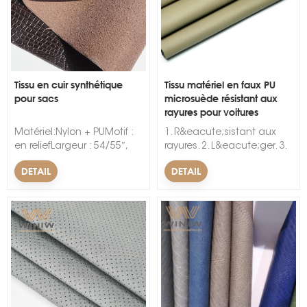
Tissu en cuir synthétique
Tissu matériel en faux PU
pour sacs
microsuède résistant aux
rayures pour voitures
s
Matériel:Nylon + PUMotif :
1. R&eacute;sistant aux
en reliefLargeur : 54/55″,
rayures. 2. L&eacute;ger. 3.
1,37 m ; 54″Utilisation : sac,
Haute r&eacute;sistance
DETAIL
DETAIL
meuble, canapé, siège
&agrave; la traction.
auto,
&nbsp; &nbsp;
chaussures.Caractéristique
: étanche, résistant à
l'abrasion.Épaisseur :
0,8 mm à 1,6 mm