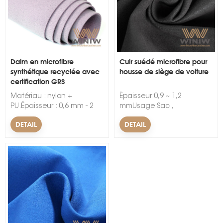
Daim en microfibre
Cuir suédé microfibre pour
synthétique recyclée avec
housse de siège de voiture
certification GRS
s
Matériau : nylon +
Épaisseur:0,9 ~ 1,2
PU.Épaisseur : 0,6 mm - 2
mmUsage:Sac ,
mm.Largeur : 54".Couleur :
Chaussures , Déco , Siège
DETAIL
DETAIL
noir, gris, beige, marron,
d'auto ,
camel, beige, vin, café ou
DoublureCaractéristique:Résis
personnalisé.
à l'abrasion,
DouxLargeur:54/55"Motif:Ache