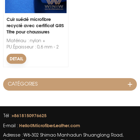
Cuir suédé microfibre
recyclé avec certificat GRS
Titre pour chaussures
Matériau : nylon +
PU.Épaisseur : 0,6 mm - 2
mm.Largeur : 54".Couleur :
DETAIL
noir, gris, beige, marron,
camel, beige, vin, café ou
personnalisé.
CATÉGORIES
+8618150976625
Tél :
Hello@MicrofiberLeather.com
E-mail :
Adresse : W6-302 Shimao Manhadun Shuanglong Road,