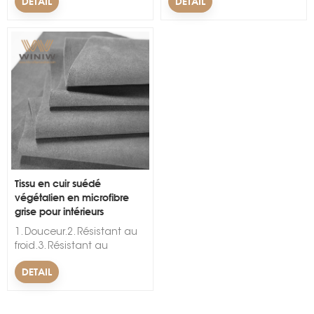
DETAIL
DETAIL
Vêtement , Décoratif , Siège
à l'abrasion,
d'Auto , Textile Familiale ,
DouxLargeur:54/55"Motif:Ache
Gants , Cahier ,
et PU
DoublureCaractéristique:Résistant
à l'abrasion, doux,
imperméable, anti-
moisissureLargeur:54/55"Motif:AchevéMatériel:Nylon
et PU
Tissu en cuir suédé
végétalien en microfibre
grise pour intérieurs
automobiles
1. Douceur.2. Résistant au
froid.3. Résistant au
vieillissement.&nbsp;&nbsp;
DETAIL