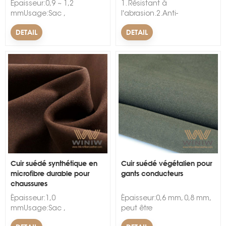
l'abrasion, résistance à la
Épaisseur:0,9 ~ 1,2
1. Résistant à
déchirure, résistance à la
mmUsage:Sac ,
l'abrasion.2.Anti-
traction).
Chaussures , Déco , Siège
moisissure.3.Personnalisable
DETAIL
DETAIL
d'auto ,
DoublureCaractéristique:Résistant
à l'abrasion,
DouxLargeur:54/55"Motif:AchevéMatériel:PU
Cuir suédé synthétique en
Cuir suédé végétalien pour
microfibre durable pour
gants conducteurs
chaussures
Épaisseur:1,0
Épaisseur:0,6 mm, 0,8 mm,
mmUsage:Sac ,
peut être
Chaussures , Meubles ,
personnaliséUsage:GantsCarac