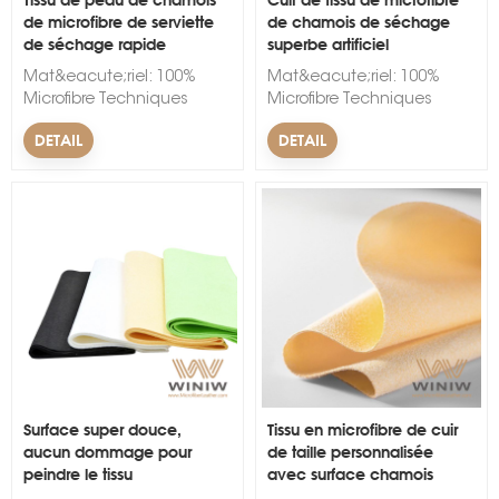
de microfibre de serviette
de chamois de séchage
de séchage rapide
superbe artificiel
favorable à l'environnement
chromatique
Mat&eacute;riel: 100%
Mat&eacute;riel: 100%
Microfibre Techniques
Microfibre Techniques
d'accompagnement&nbsp;:
d'accompagnement&nbsp;:
DETAIL
DETAIL
Non-tiss&eacute; Largeur:
Non-tiss&eacute; Largeur:
150cm. &Eacute;paisseur:
150cm. &Eacute;paisseur:
1 mm. Couleur: Noir, Blanc,
1 mm. Couleur: Noir, Blanc,
Rouge, Bleu, Vert, Jaune,
Rouge, Bleu, Vert, Jaune,
Rose Marque: WINW
Rose Marque: WINW
Quantit&eacute; minimum
Quantit&eacute; minimum
d'achat: 300
d'achat: 300
m&egrave;tres
m&egrave;tres
lin&eacute;aires.
lin&eacute;aires.
D&eacute;lai de mise en
D&eacute;lai de mise en
&oelig;uvre: 10-15 jours.
&oelig;uvre: 10-15 jours.
&nbsp;
&nbsp;
Surface super douce,
Tissu en microfibre de cuir
aucun dommage pour
de taille personnalisée
peindre le tissu
avec surface chamois
professionnel Chamois