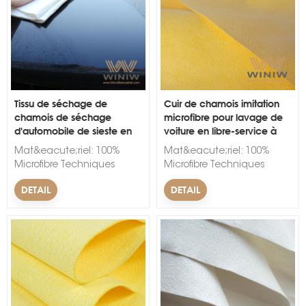
Tissu de séchage de
Cuir de chamois imitation
chamois de séchage
microfibre pour lavage de
s
d'automobile de sieste en
voiture en libre-service à
daim artificiel de haute
séchage rapide
Mat&eacute;riel: 100%
Mat&eacute;riel: 100%
qualité
Microfibre Techniques
Microfibre Techniques
d'accompagnement&nbsp;:
d'accompagnement&nbsp;:
DETAIL
DETAIL
Non-tiss&eacute; Largeur:
Non-tiss&eacute; Largeur:
150cm. &Eacute;paisseur:
150cm. &Eacute;paisseur:
1 mm. Couleur: Noir, Blanc,
1 mm. Couleur: Noir, Blanc,
Rouge, Bleu, Vert, Jaune,
Rouge, Bleu, Vert, Jaune,
Rose Marque: WINW
Rose Marque: WINW
Quantit&eacute; minimum
Quantit&eacute; minimum
d'achat: 300
d'achat: 300
m&egrave;tres
m&egrave;tres
lin&eacute;aires.
lin&eacute;aires.