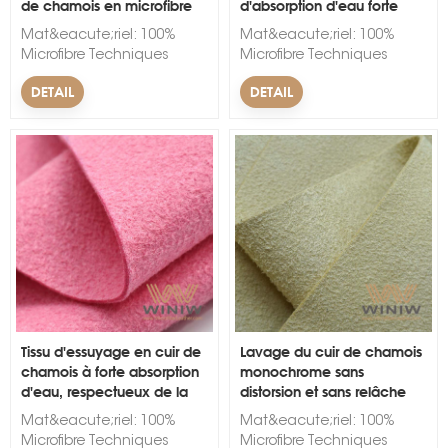
de chamois en microfibre
d'absorption d'eau forte
très doux
Mat&eacute;riel: 100%
Mat&eacute;riel: 100%
Microfibre Techniques
Microfibre Techniques
d'accompagnement&nbsp;:
d'accompagnement&nbsp;:
DETAIL
DETAIL
Non-tiss&eacute; Largeur:
Non-tiss&eacute; Largeur:
150cm. &Eacute;paisseur:
150cm. &Eacute;paisseur:
1 mm. Couleur: Noir, Blanc,
1 mm. Couleur: Noir, Blanc,
Rouge, Bleu, Vert, Jaune,
Rouge, Bleu, Vert, Jaune,
Rose Marque: WINW
Rose Marque: WINW
Quantit&eacute; minimum
Quantit&eacute; minimum
d'achat: 300
d'achat: 300
m&egrave;tres
m&egrave;tres
lin&eacute;aires.
lin&eacute;aires.
D&eacute;lai de mise en
D&eacute;lai de mise en
&oelig;uvre: 10-15 jours.
&oelig;uvre: 10-15 jours.
&nbsp;
&nbsp;
Tissu d'essuyage en cuir de
Lavage du cuir de chamois
chamois à forte absorption
monochrome sans
d'eau, respectueux de la
distorsion et sans relâche
peau
Mat&eacute;riel: 100%
Mat&eacute;riel: 100%
Microfibre Techniques
Microfibre Techniques