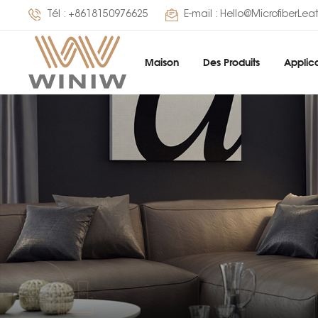
Tél :
+8618150976625
E-mail :
Hello@MicrofiberLea
Maison
Des Produits
Applica