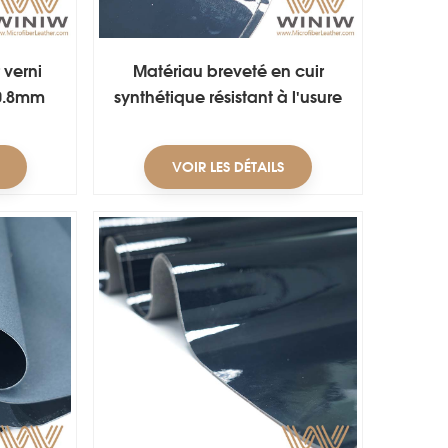
r verni
Matériau breveté en cuir
 0.8mm
synthétique résistant à l'usure
ussures
pour chaussures
VOIR LES DÉTAILS