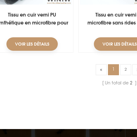
Tissu en cuir verni PU
Tissu en cuir vern
ynthétique en microfibre pour
microfibre sans rides
baskets
mm pour chaussur
sécurité
VOIR LES DÉTAILS
VOIR LES DÉTAILS
1
2
Un total de
2