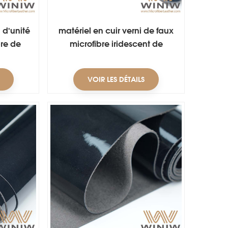
 d'unité
matériel en cuir verni de faux
bre de
microfibre iridescent de
assins
1.4mm pour la ceinture
VOIR LES DÉTAILS