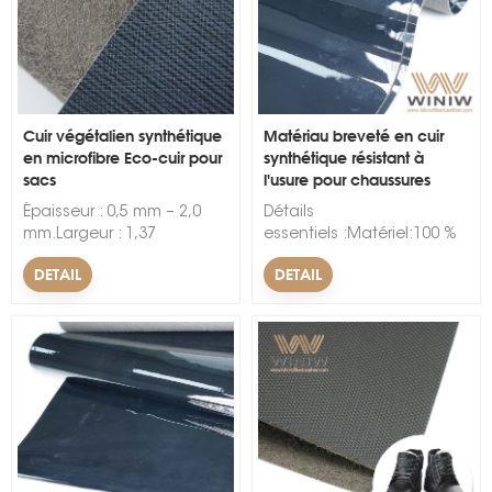
Cuir végétalien synthétique
Matériau breveté en cuir
en microfibre Eco-cuir pour
synthétique résistant à
sacs
l'usure pour chaussures
s
Épaisseur : 0,5 mm – 2,0
Détails
mm.Largeur : 1,37
essentiels :Matériel:100 %
m.Couleur : Toutes les
synthétique, matériau
DETAIL
DETAIL
couleurs disponibles selon
sans cuir respectueux des
la demande.Motif : enduit
animaux.Usage:Chaussures,
PU, en relief, etc.Emballage
dessus de chaussures,
: rouleaux d'emballage,
mocassins, chaussures
30/50 mètres par rouleau.
habillées, chaussures de
sécurité, chaussures,
bottes, espadrilles, sacs,
ceintureSaison: Hiver, été,
printemps,
automneLargeur:54/55"Épaiss