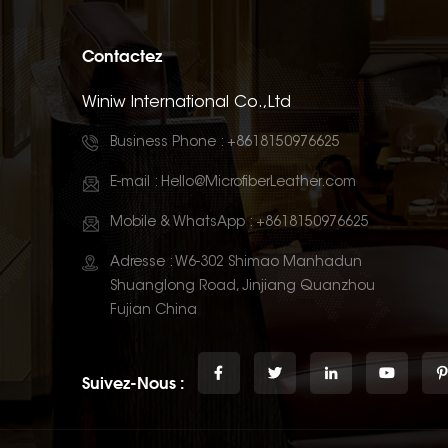
Contactez
Winiw International Co.,Ltd
Business Phone :
+8618150976625
E-mail :
Hello@MicrofiberLeather.com
Mobile & WhatsApp :
+8618150976625
Adresse : W6-302 Shimao Manhadun
Shuanglong Road, Jinjiang Quanzhou
Fujian China
Suivez-Nous :