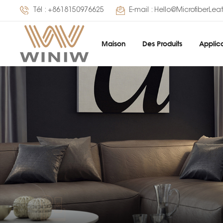
Tél :
+8618150976625
E-mail :
Hello@MicrofiberLea
Maison
Des Produits
Applica