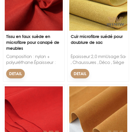
Tissu en faux suède en
Cuir microfibre suédé pour
microfibre pour canapé de
doublure de sac
meubles
s
Composition : nylon +
Épaisseur:2,0 mmUsage:Sac
polyuréthane.Épaisseur :
, Chaussures , Déco , Siège
0,5 mm – 2,0 mm.Poids :
d'auto , Cahier ,
DETAIL
DETAIL
200g/m2 –
DoublureCaractéristique:Résis
900g/m2.Largeur :
à l'abrasion, doux,
137cm.Couleur : noir, gris,
imperméable, anti-
beige, camel, rose, rouge,
moisissureLargeur:54/55"Moti
couleurs personnalisées
et PU
disponibles.Emballage : 30
mètres par rouleau.MOQ :
500 mètres linéaires.