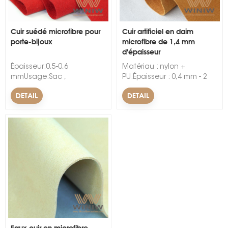
Cuir suédé microfibre pour
Cuir artificiel en daim
porte-bijoux
microfibre de 1,4 mm
d'épaisseur
Épaisseur:0,5-0,6
Matériau : nylon +
mmUsage:Sac ,
PU.Épaisseur : 0,4 mm - 2
Chaussures , Déco , Siège
mm.Largeur : 54".Couleur :
DETAIL
DETAIL
Auto , Gants ,
noir, beige, gris, marron, vin,
DoublureCaractéristique:Résistant
camel, beige, cannelle,
à l'abrasion,
rouge, vert, toutes les
DouxLargeur:54/55"Motif:AchevéMatériel:PA
couleurs disponibles.
et PU
Faux cuir en microfibre