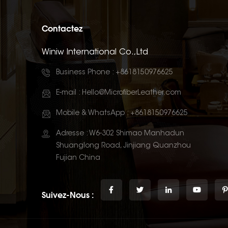
Contactez
Winiw International Co.,Ltd
Business Phone :
+8618150976625
E-mail :
Hello@MicrofiberLeather.com
Mobile & WhatsApp :
+8618150976625
Adresse : W6-302 Shimao Manhadun
Shuanglong Road, Jinjiang Quanzhou
Fujian China
Suivez-Nous :