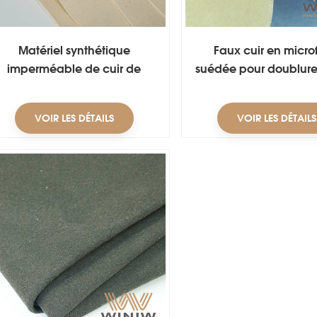
Matériel synthétique
Faux cuir en micro
imperméable de cuir de
suédée pour doublure
suède d'unité centrale pour
des voitures
VOIR LES DÉTAILS
VOIR LES DÉTAILS