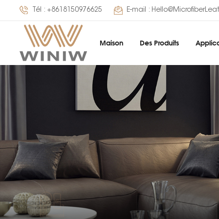
Tél :
+8618150976625
E-mail :
Hello@MicrofiberLea
Maison
Des Produits
Applica