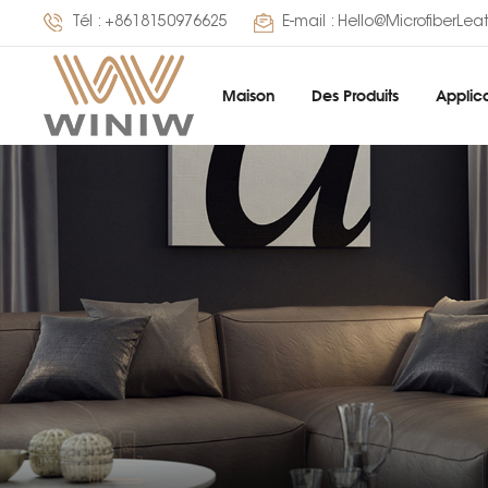
Tél :
+8618150976625
E-mail :
Hello@MicrofiberLea
Maison
Des Produits
Applica