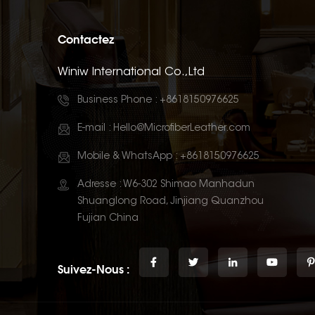
Contactez
Winiw International Co.,Ltd
Business Phone :
+8618150976625
E-mail :
Hello@MicrofiberLeather.com
Mobile & WhatsApp :
+8618150976625
Adresse : W6-302 Shimao Manhadun
Shuanglong Road, Jinjiang Quanzhou
Fujian China
Suivez-Nous :