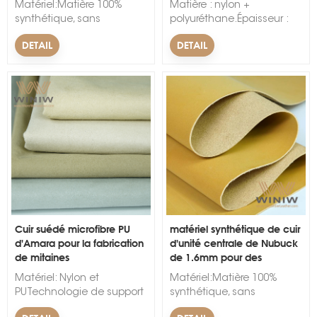
aux normes BS5852/7176,
Matériel:Matière 100%
Matière : nylon +
SGS, STC et autres.
synthétique, sans
polyuréthane.Épaisseur :
cuir.Techniques
0,4 mm - 2 mm.Largeur :
DETAIL
DETAIL
d'accompagnement :Non-
54/55".Couleur : noir, beige,
tisséModèle:PersonnaliséLargeur:130cm-
gris, camel, beige,
135cm.Épaisseur:1 mm, 1,2
cannelle, rouge, jaune,
mm, 1,4 mm, 1,6 mm, 1,8
orange, toutes les couleurs
mm, 2 mmCouleur:Noir,
personnalisées.
Timberland Wheat, Marron,
Tan, Camel, Gris, Rouge,
Beige, Bleu, Rouge,
couleurs
personnalisées.Marque:WINWQuantité
minimum d'achat: 300
mètres linéaires.Délai de
mise en œuvre: 10-15
Cuir suédé microfibre PU
matériel synthétique de cuir
jours.&nbsp;
d'Amara pour la fabrication
d'unité centrale de Nubuck
de mitaines
de 1.6mm pour des
meubles
Matériel: Nylon et
Matériel:Matière 100%
PUTechnologie de support
synthétique, sans
: tissu non tisséLargeur :
cuir.Techniques