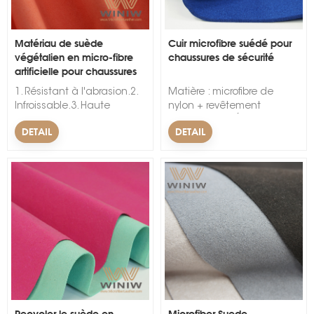
Matériau de suède
Cuir microfibre suédé pour
végétalien en micro-fibre
chaussures de sécurité
artificielle pour chaussures
orthopédiques
1. Résistant à l'abrasion.2.
Matière : microfibre de
Infroissable.3. Haute
nylon + revêtement
solidité des
polyuréthane.Épaisseur :
DETAIL
DETAIL
couleurs.&nbsp;&nbsp;
0,8 mm – 2,0 mm.Largeur :
54″ (1,37 mètre).Couleur :
noir, blanc, marron ou
produit selon les
exigences.Caractéristiques
: haute résistance, super
résistant, résistant à l'usure.
Respectueux de
l'environnement, sans
odeur, sans métaux lourds,
norme Reach. Poids léger,
plus de confort.
Recycler le suède en
Microfiber Suede