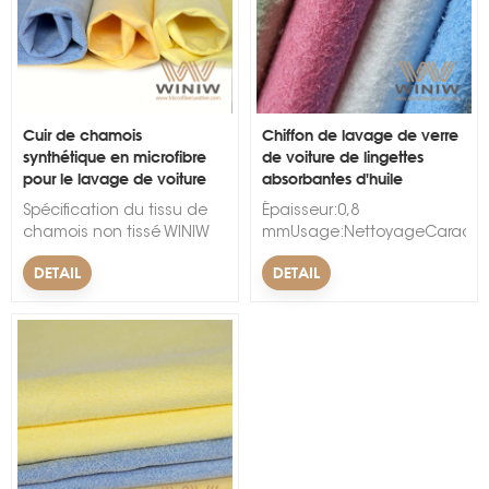
Cuir de chamois
Chiffon de lavage de verre
synthétique en microfibre
de voiture de lingettes
pour le lavage de voiture
absorbantes d'huile
s
Spécification du tissu de
Épaisseur:0,8
chamois non tissé WINIW
mmUsage:NettoyageCaractéris
Micro :Composition : 100%
à l'abrasion, Doux,
DETAIL
DETAIL
polyamide.Poids : 280
ÉlastiqueLargeur:54/55",137m
g/m², 300 g/m², 350
et PU
g/m².Couleur : blanc,
jaune, vert, rose, violet, bleu,
rouge.Conditionnement :
rouleaux ou
paquets.Quantité
minimum de commande :
500 mètres.